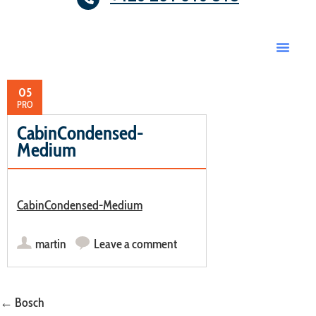
05
PRO
CabinCondensed-
Medium
CabinCondensed-Medium
martin
Leave a comment
Post navigation
←
Bosch