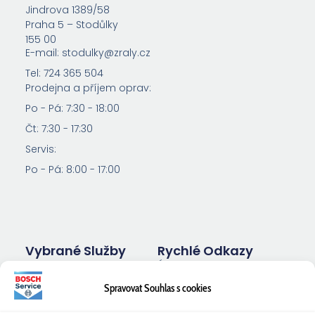
Jindrova 1389/58
Praha 5 – Stodůlky
155 00
E-mail: stodulky@zraly.cz
Tel: 724 365 504
Prodejna a příjem oprav:
Po - Pá: 7:30 - 18:00
Čt: 7:30 - 17:30
Servis:
Po - Pá: 8:00 - 17:00
Vybrané Služby
Rychlé Odkazy
Úvod
Inspekce a
Test
Opel
kontroly
světlometů
Spravovat Souhlas s cookies
Servis
Servis
Pneuservis