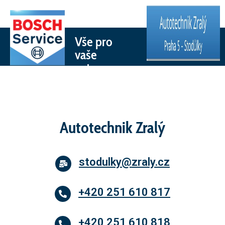
Vše pro
vaše
auto
Autotechnik Zralý
stodulky@zraly.cz
+420 251 610 817
+420 251 610 818